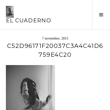
Saltar
al
contenido
Alte
EL CUADERNO
barr
later
7 noviembre, 2015
C52D96171F20037C3A4C41D6
759E4C20