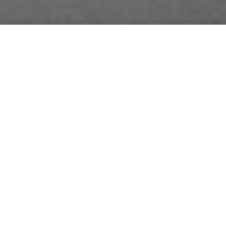
a es como la
atones. En
 te fuiste…
o que era.