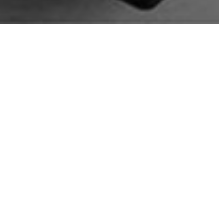
 escribo lleva tu acento. En cada palabra se esconde algo de ti.
itarlo.
ada esquina de mi vida.
r por las calles de Madrid —estás en todas las miradas, aunque ningun
a plaza, en cada parque. En cada parada de metro. En cada paso de pe
. En cada cruce.
enté la ciudad contigo. Antes de ti, Madrid no era Madrid. Y ahora que
 un poco más gris. Ahora todo importa un poco menos. Ahora nada es l
 sin ti no es Madrid.