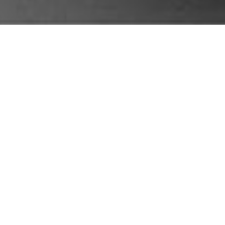
Cada letra que
Y no puedo ev
Apareces en c
Te veo camina
tuya—. En cad
cada escalera
Porque yo inv
Ahora todo es
Porque Madrid