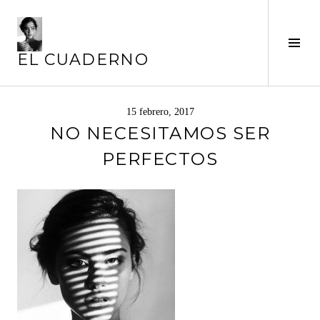
Saltar
al
Alte
contenido
EL CUADERNO
barr
later
15 febrero, 2017
NO NECESITAMOS SER
PERFECTOS