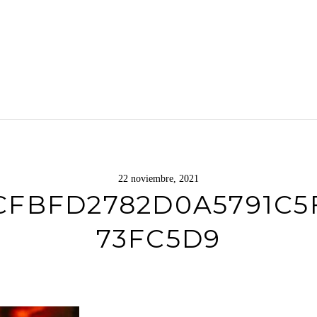
22 noviembre, 2021
CFBFD2782D0A5791C5
73FC5D9