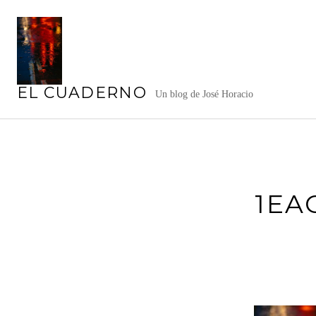
Saltar
al
contenido
EL CUADERNO
Un blog de José Horacio
1EA